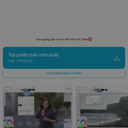
Xóa quảng cáo và hơn thế nữa với Turbo
Tải phiên bản mới nhất
5.1.12
9 Th03 2026
CÁC PHIÊN BẢN CŨ HƠN