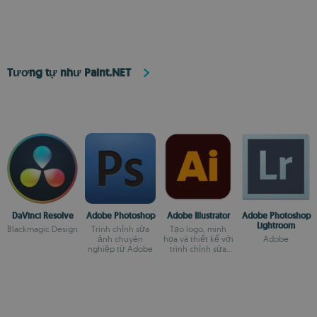
Tương tự như Paint.NET
DaVinci Resolve
Adobe Photoshop
Adobe Illustrator
Adobe Photoshop
Lightroom
Blackmagic Design
Trình chỉnh sửa
Tạo logo, minh
ảnh chuyên
họa và thiết kế với
Adobe
nghiệp từ Adobe
trình chỉnh sửa
mạnh mẽ này