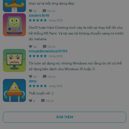
thực sự là một ứng dụng đẹp
23
Trả lời
yandere3648
trong 2023
OwO! hoàn hảo! Chương trình này là một sự thay thế tốt cho
hệ thống MS Paint. Và tại sao tôi không chuyển sang nó trước
đó. hehehe
24
Trả lời
intrepidbrownbear39704
trong 2023
Tôi luôn sử dụng nó, nhưng Windows nói rằng tôi chỉ có thể
sử dụng bản dành cho Windows 10 hoặc 11.
20
Trả lời
slimy
trong 2022
Thật tuyệt vời :)
8
Trả lời
XEM THÊM