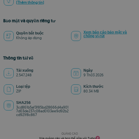
(Thêm thông tin)
Bảo mật và quyền riêng tư
Xem báo cáo bảo mật và
Quyền bắt buộc
chống vi-rút
Không áp dụng
Thông tin tải về
Tải xuống
Ngày
2.547.248
9 Th03 2026
Loại tệp
Kích thước
ZIP
80.34 MB
SHA256
3cd861b5af3f85bd28666d4a901
7d03de237c08ad0103ee9d92b2
cd921f8c867
QUẢNG CÁO
Xóa quảng cáo và hơn thế nữa với Turbo