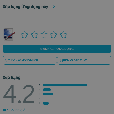
Xếp hạng Ứng dụng này
ĐÁNH GIÁ ỨNG DỤNG
THÊM VÀO MONG MUỐN
THÊM VÀO ĐỀ XUẤT
Xếp hạng
4.2
5
4
3
2
1
34 đánh giá