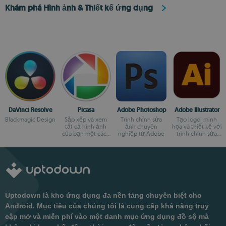
Khám phá Hình ảnh & Thiết kế ứng dụng
DaVinci Resolve
Picasa
Adobe Photoshop
Adobe Illustrator
Blackmagic Design
Sắp xếp và xem
Trình chỉnh sửa
Tạo logo, minh
tất cả hình ảnh
ảnh chuyên
họa và thiết kế với
của bạn một cách
nghiệp từ Adobe
trình chỉnh sửa
dễ dàng
mạnh mẽ này
Uptodown là kho ứng dụng đa nền tảng chuyên biệt cho
Android. Mục tiêu của chúng tôi là cung cấp khả năng truy
cập mở và miễn phí vào một danh mục ứng dụng đồ sộ mà